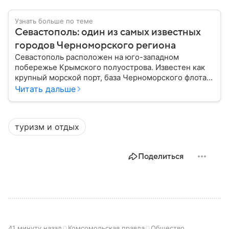
Узнать больше по теме
Севастополь: один из самых известных
городов Черноморского региона
Севастополь расположен на юго-западном
побережье Крымского полуострова. Известен как
крупный морской порт, база Черноморского флота и
город с богатой военной историей, сыгравший
Читать дальше
важную роль в событиях Крымской, Великой
Отечественной войн и современной истории. В
материале — главное об этом городе федерального
туризм и отдых
значения.
Поделиться
41 минуту назад
Комсомольская правда
Общество