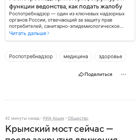
функции ведомства, как подать жалобу
Роспотребнадзор — один из ключевых надзорных
органов России, отвечающий за защиту прав
потребителей, санитарно-эпидемиологическое
благополучие населения и контроль соблюдения
Читать дальше
санитарных норм. В материале рассказываем, как
появилось ведомство, чем оно занимается и кто
руководит им сегодня.
Роспотребнадзор
медицина
здоровье
Поделиться
42 минуты назад
РИА Крым
Общество
Крымский мост сейчас —