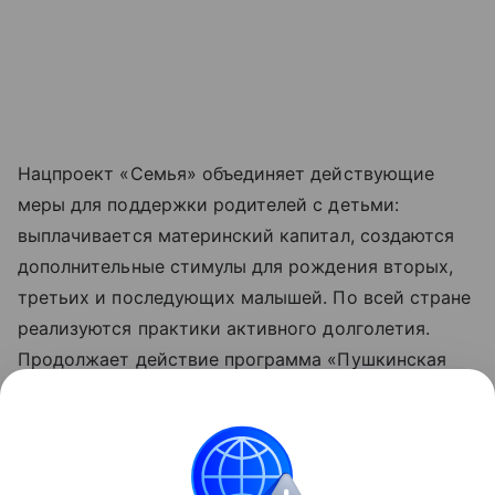
Нацпроект «Семья» объединяет действующие
меры для поддержки родителей с детьми:
выплачивается материнский капитал, создаются
дополнительные стимулы для рождения вторых,
третьих и последующих малышей. По всей стране
реализуются практики активного долголетия.
Продолжает действие программа «Пушкинская
карта», позволяющая молодежи от 14 до 22 лет
бесплатно посещать музеи, театры, кинозалы
и другие учреждения культуры. Обновленные
нацпроекты реализуются по решению