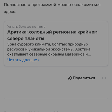
Полностью с программой можно ознакомиться
здесь.
Узнать больше по теме
Арктика: холодный регион на крайнем
севере планеты
Зона сурового климата, богатых природных
ресурсов и уникальной экосистемы. Арктика
охватывает северные окраины материков и
акваторию Северного Ледовитого океана. В
Читать дальше
материале приведены главные сведения о регионе.
Поделиться