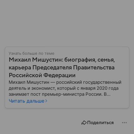
Узнать больше по теме
Михаил Мишустин: биография, семья,
карьера Председателя Правительства
Российской Федерации
Михаил Мишустин — российский государственный
деятель и экономист, который с января 2020 года
занимает пост премьер-министра России. В
прошлом — успешный руководитель Федеральной
Читать дальше
налоговой службы. Известен как реформатор,
внедривший цифровизацию налоговой системы.
Собрали главное из его биографии.
Поделиться