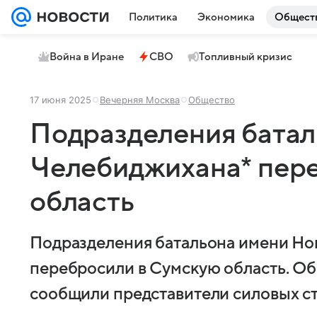
Политика
Экономика
Общест
Война в Иране
СВО
Топливный кризис
17 июня 2025
Вечерняя Москва
Общество
Подразделения батал
Челебиджихана* пер
область
Подразделения батальона имени Но
перебросили в Сумскую область. Об 
сообщили представители силовых ст