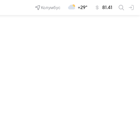
Колумбус
+29°
81.41