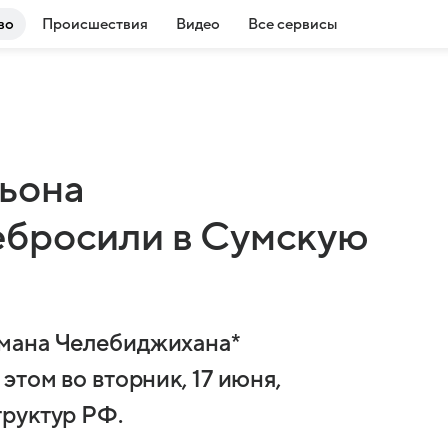
во
Происшествия
Видео
Все сервисы
ьона
ебросили в Сумскую
мана Челебиджихана*
этом во вторник, 17 июня,
руктур РФ.