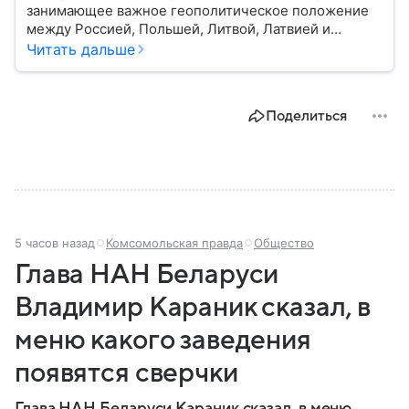
занимающее важное геополитическое положение
между Россией, Польшей, Литвой, Латвией и
Украиной. Несмотря на свою небольшую
Читать дальше
территорию, страна играет значительную роль в
международной политике и экономике региона. В
этом материале разбираем главное о союзной РФ
Поделиться
республике.
5 часов назад
Комсомольская правда
Общество
Глава НАН Беларуси
Владимир Караник сказал, в
меню какого заведения
появятся сверчки
Глава НАН Беларуси Караник сказал, в меню