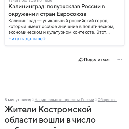
Узнать больше по теме
Калининград: полуэксклав России в
окружении стран Евросоюза
Калининград — уникальный российский город,
который имеет особое значение в политическом,
экономическом и культурном контексте. Этот
город, расположенный в самом сердце Европы,
Читать дальше
остается частью России — эксклавом, отделенным
от основной территории страны. В материале —
главное об этом населенном пункте.
Поделиться
6 минут назад
Национальные проекты России
Общество
Жители Костромской
области вошли в число