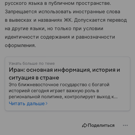
русского языка в публичном пространстве.
Запрещается использовать иностранные слова
в вывесках и названиях ЖК. Допускается перевод
на другие языки, но только при условии
идентичности содержания и равнозначности
оформления.
Узнать больше по теме
Иран: основная информация, история и
ситуация в стране
Это ближневосточное государство с богатой
историей сегодня играет важную роль в
региональной политике, контролирует выход к
Персидскому заливу и Ормузскому проливу, а также
Читать дальше
остается одним из крупнейших производителей
нефти и газа. В материале — главное об Иране.
Поделиться