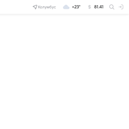
Колумбус
+23°
81.41