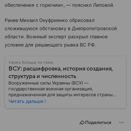
обеспечения с горючим», — пояснил Липовой.
Ранее Михаил Онуфриенко обрисовал
сложившуюся обстановку в Днепропетровской
области. Военный эксперт раскрыл главное
условие для решающего рывка ВС РФ.
Узнать больше по теме
ВСУ: расшифровка, история создания,
структура и численность
Вооруженные силы Украины (ВСУ) —
государственная военная организация,
предназначенная для защиты интересов страны
военным путем. Была создана после
Читать дальше
провозглашения независимости Украины в 1991
году. В материале — главное по теме.
Поделиться