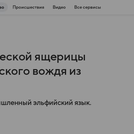
во
Происшествия
Видео
Все сервисы
ческой ящерицы
нского вождя из
ышленный эльфийский язык.