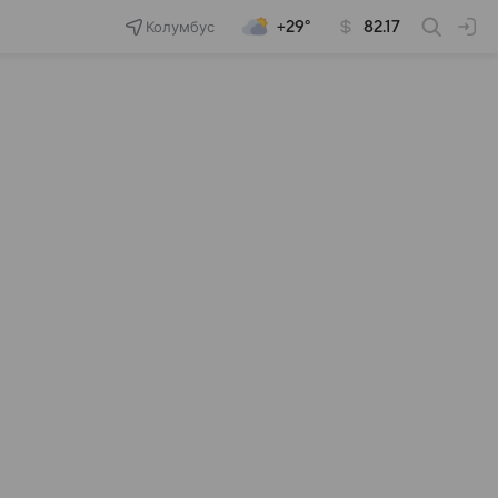
Колумбус
+29°
82.17