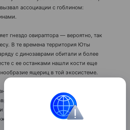
 вызвал ассоциации с гоблином:
инами.
яет гнездо овираптора — вероятно, так
лесу. В те времена территория Юты
аряду с динозаврами обитали и более
есте с ее останками нашли кости еще
знообразие ящериц в той экосистеме.
ранности. Новый вид поможет уточнить
аврий, чье происхождение и эволюция
ли надеются, что в будущем найдут еще
жно, других «гоблинов» мелового