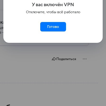
У вас включ
ён
V
P
N
Отключите, чтобы всё работало
ика
Готово
ее одно из центральных мест в мировой
 — основные сведения об этой стране.
Поделиться