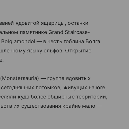
евней ядовитой ящерицы, останки
льном памятнике Grand Staircase-
 Bolg amondol — в честь гоблина Болга
ышленному языку эльфов. Открытие
e.
Monstersauria) — группе ядовитых
х сегодняшних потомков, живущих на юге
селяли куда более обширные территории,
ьств их существования крайне мало —