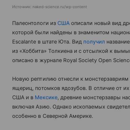
Источник:
naked-science.ru/wp-content
Палеонтологи из
США
описали новый вид др
которой были найдены в знаменитом национа
Escalante в штате Юта. Вид
получил
название
из «Хоббита» Толкиена и с отсылкой к вым
описано в журнале Royal Society Open Scienc
Новую рептилию отнесли к монстерзавриям (
ящериц, потомков ядозубов. В отличие от и
США и в
Мексике
, древние монстерзавры на
включая Азию. Однако ископаемых свидетел
особенно в Северной Америке.