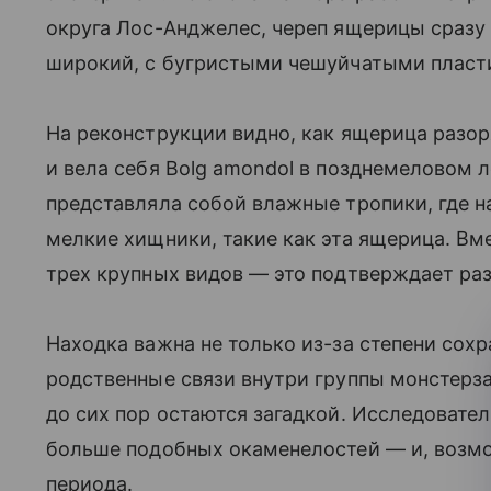
округа Лос-Анджелес, череп ящерицы сразу
широкий, с бугристыми чешуйчатыми пласт
На реконструкции видно, как ящерица разор
и вела себя Bolg amondol в позднемеловом 
представляла собой влажные тропики, где н
мелкие хищники, такие как эта ящерица. Вм
трех крупных видов — это подтверждает ра
Находка важна не только из-за степени сох
родственные связи внутри группы монстерз
до сих пор остаются загадкой. Исследовате
больше подобных окаменелостей — и, возмо
периода.