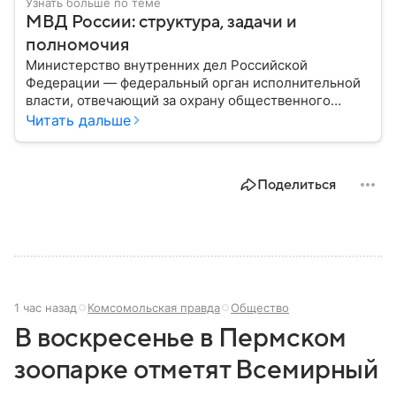
Узнать больше по теме
МВД России: структура, задачи и
полномочия
Министерство внутренних дел Российской
Федерации — федеральный орган исполнительной
власти, отвечающий за охрану общественного
порядка, борьбу с преступностью, обеспечение
Читать дальше
безопасности граждан и реализацию
государственной политики в сфере внутренних дел.
В материале рассказываем, чем занимается МВД
Поделиться
России, какие задачи выполняет министерство, как
устроена его структура, кто возглавляет ведомство
и какие полномочия оно имеет.
1 час назад
Комсомольская правда
Общество
В воскресенье в Пермском
зоопарке отметят Всемирный