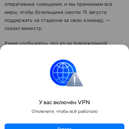
оперативные совещания, и мы принимаем все
меры, чтобы болельщики смогли 15 августа
поддержать на стадионе за свою команду, —
сказал министр.
Ранее сообщалось, что из-за поврежденной
инфраструктуры стадиона матч между клубами
«Ростов» и
ЦСКА
был перенесен в Москву. Игра
пройдет в столице 8 августа.
Подпишись на нас в МАХ и Telegram!
Поделиться
У вас включ
ён
V
P
N
Отключите, чтобы всё работало