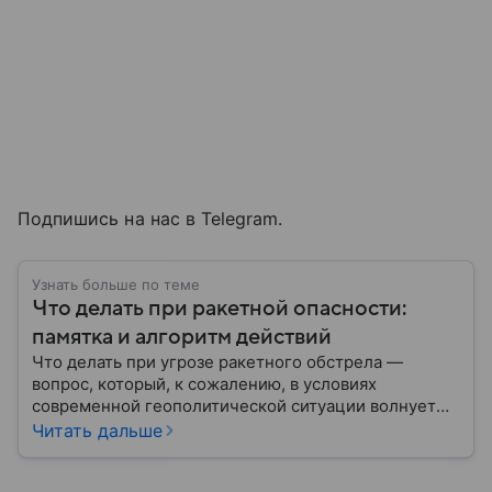
Подпишись на нас в Telegram.
Узнать больше по теме
Что делать при ракетной опасности:
памятка и алгоритм действий
Что делать при угрозе ракетного обстрела —
вопрос, который, к сожалению, в условиях
современной геополитической ситуации волнует
все больше людей. В материале мы рассказываем,
Читать дальше
как действовать при ракетной атаке, какие шаги
предпринять на улице и в помещении, а также о