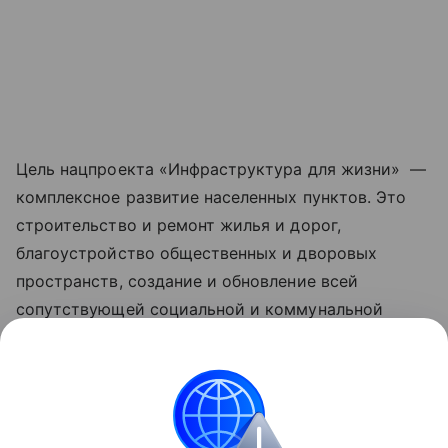
Цель нацпроекта «Инфраструктура для жизни» —
комплексное развитие населенных пунктов. Это
строительство и ремонт жилья и дорог,
благоустройство общественных и дворовых
пространств, создание и обновление всей
сопутствующей социальной и коммунальной
инфраструктуры, рост числа комфортных
маршрутов общественного транспорта за счет
обновления его подвижного состава. Обновленные
нацпроекты реализуются по решению