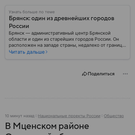
Узнать больше по теме
Брянск: один из древнейших городов
России
Брянск — административный центр Брянской
области и один из старейших городов России. Он
расположен на западе страны, недалеко от границ с
Белоруссией и Украиной, и известен своей
Читать дальше
многовековой историей. Собрали главное о
Брянске.
Поделиться
10 минут назад
Национальные проекты России
Общество
В Мценском районе