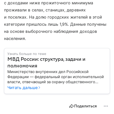
с доходами ниже прожиточного минимума
проживали в селах, станицах, деревнях
и поселках. На долю городских жителей в этой
категории пришлось лишь 1,9%. Данные получены
на основе выборочного наблюдения доходов
населения.
Узнать больше по теме
МВД России: структура, задачи и
полномочия
Министерство внутренних дел Российской
Федерации — федеральный орган исполнительной
власти, отвечающий за охрану общественного
порядка, борьбу с преступностью, обеспечение
Читать дальше
безопасности граждан и реализацию
государственной политики в сфере внутренних дел.
В материале рассказываем, чем занимается МВД
Поделиться
России, какие задачи выполняет министерство, как
устроена его структура, кто возглавляет ведомство