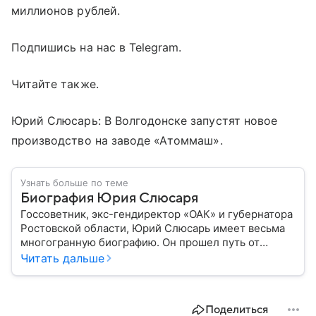
миллионов рублей.
Подпишись на нас в Telegram.
Читайте также.
Юрий Слюсарь: В Волгодонске запустят новое
производство на заводе «Атоммаш».
Узнать больше по теме
Биография Юрия Слюсаря
Госсоветник, экс-гендиректор «ОАК» и губернатора
Ростовской области, Юрий Слюсарь имеет весьма
многогранную биографию. Он прошел путь от
музыкального продюсера до руководителя
Читать дальше
авиастроительной корпорации и политика:
рассказываем о важных этапах в его жизни.
Поделиться