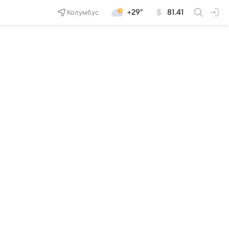
Колумбус
+29°
81.41