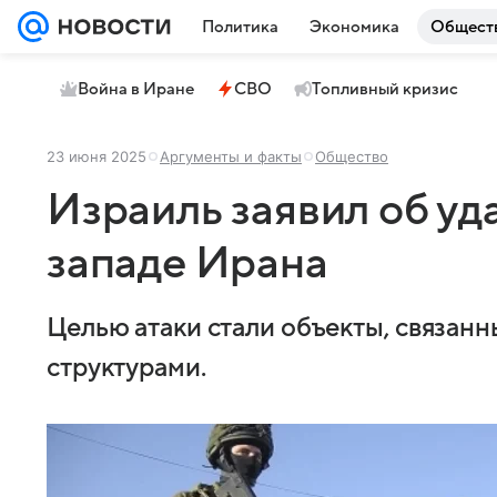
Политика
Экономика
Общест
Война в Иране
СВО
Топливный кризис
23 июня 2025
Аргументы и факты
Общество
Израиль заявил об уд
западе Ирана
Целью атаки стали объекты, связан
структурами.