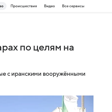
во
Происшествия
Видео
Все сервисы
арах по целям на
ные с иранскими вооружёнными