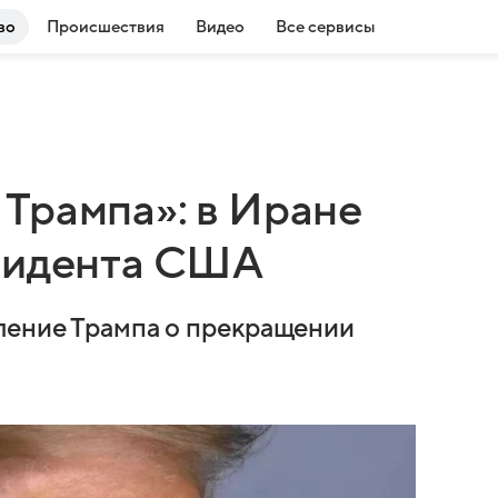
во
Происшествия
Видео
Все сервисы
Трампа»: в Иране
езидента США
ление Трампа о прекращении