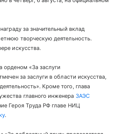
 в четверг, 6 августа, на официальном
 награду за значительный вклад
летнюю творческую деятельность.
фере искусства.
а орденом «За заслуги
тмечен за заслуги в области искусства,
еятельность». Кроме того, глава
ужества главного инженера
ЗАЭС
ние Героя Труда РФ главе НИЦ
ку
.