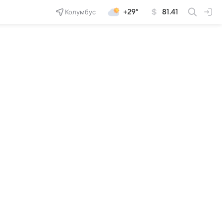
Колумбус
+29°
81.41