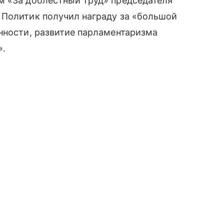
м «За доблестный труд» председателя
 Политик получил награду за «большой
нности, развитие парламентаризма
».