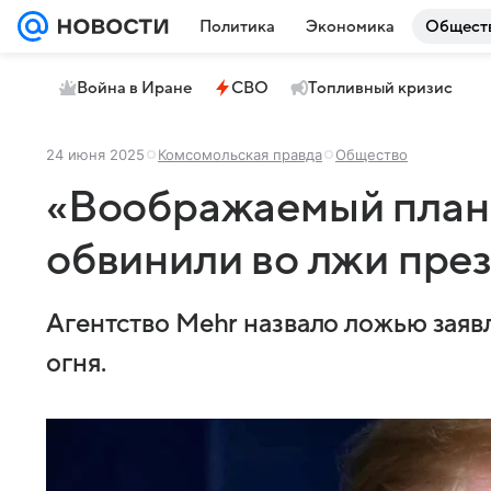
Политика
Экономика
Общест
Война в Иране
СВО
Топливный кризис
24 июня 2025
Комсомольская правда
Общество
«Воображаемый план 
обвинили во лжи пр
Агентство Mehr назвало ложью заяв
огня.