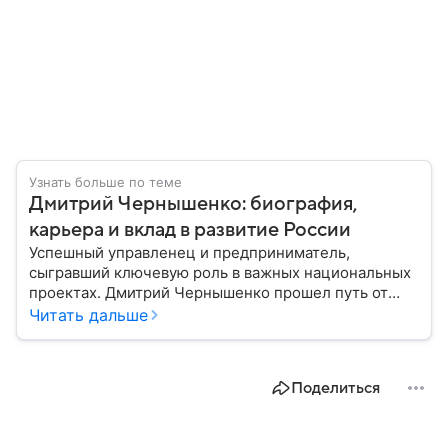
Узнать больше по теме
Дмитрий Чернышенко: биография,
карьера и вклад в развитие России
Успешный управленец и предприниматель,
сыгравший ключевую роль в важных национальных
проектах. Дмитрий Чернышенко прошел путь от
программиста в медиа до поста вице-премьера
Читать дальше
России. Рассказываем главное о его биографии,
карьере и личной жизни.
Поделиться