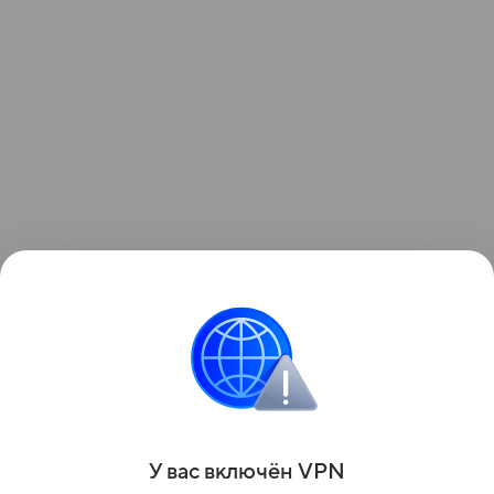
Он добавил, что в августе следующего года будет
проведена беззаявительная корректировка
страховых пенсий по старости с учетом
сформированных у работающих в 2026 году ИПК.
Поделиться
У вас включ
ён
V
P
N