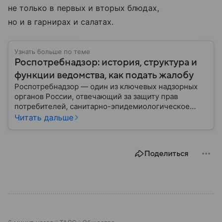
не только в первых и вторых блюдах,
но и в гарнирах и салатах.
Узнать больше по теме
Роспотребнадзор: история, структура и
функции ведомства, как подать жалобу
Роспотребнадзор — один из ключевых надзорных
органов России, отвечающий за защиту прав
потребителей, санитарно-эпидемиологическое
благополучие населения и контроль соблюдения
Читать дальше
санитарных норм. В материале рассказываем, как
появилось ведомство, чем оно занимается и кто
руководит им сегодня.
Поделиться