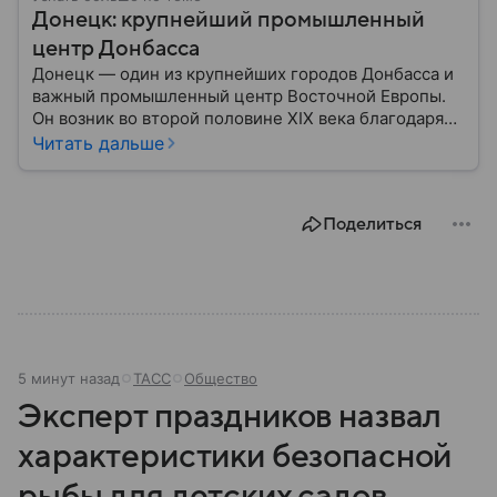
Донецк: крупнейший промышленный
центр Донбасса
Донецк — один из крупнейших городов Донбасса и
важный промышленный центр Восточной Европы.
Он возник во второй половине XIX века благодаря
развитию угледобычи и металлургии, а
Читать дальше
впоследствии стал одним из главных центров
тяжелой промышленности. Сегодня Донецк
остается одним из самых известных городов
Поделиться
региона: собрали о нем главное.
5 минут назад
ТАСС
Общество
Эксперт праздников назвал
характеристики безопасной
рыбы для детских садов