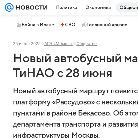
Политика
Экономика
Общест
Война в Иране
СВО
Топливный кризис
25 июня 2025
АГН «Москва»
Общество
Новый автобусный ма
ТиНАО с 28 июня
Новый автобусный маршрут появится
платформу «Рассудово» с нескольк
пунктами в районе Бекасово. Об эт
департамента транспорта и развит
инфраструктуры Москвы.