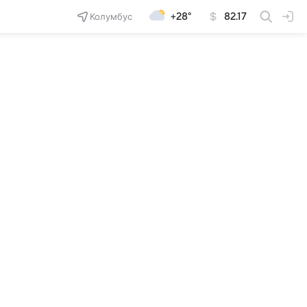
Колумбус
+28°
82.17