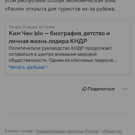
этой республики особая экономическая зона
«Расон» открыта для туристов из-за рубежа.
Узнать больше по теме
Ким Чен Ын — биография, детство и
личная жизнь лидера КНДР
Политическое руководство КНДР продолжает
оставаться в центре внимания мировой
общественности. Одним из ключевых лидеров
страны считается Ким Чен Ын, возглавивший
Читать дальше
государство после смерти своего отца в 2011 году.
Его политика направлена на укрепление военного
потенциала, развитие экономики в условиях
Поделиться
международных санкций и поддержание
внутренней стабильности.
8 минут назад
Национальные проекты России
Общество