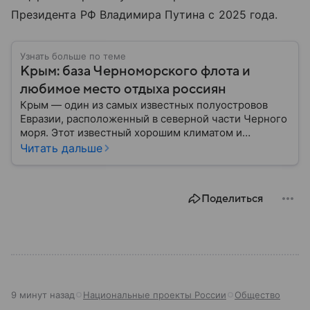
Президента РФ Владимира Путина с 2025 года.
Узнать больше по теме
Крым: база Черноморского флота и
любимое место отдыха россиян
Крым — один из самых известных полуостровов
Евразии, расположенный в северной части Черного
моря. Этот известный хорошим климатом и
красивой природой регион имеет также огромное
Читать дальше
историческое, военное и экономическое значение.
На протяжении веков Крым переходил от одного
государства к другому, а его географическое
Поделиться
положение сделало полуостров ключевой точкой
по контролю Черного моря.
9 минут назад
Национальные проекты России
Общество