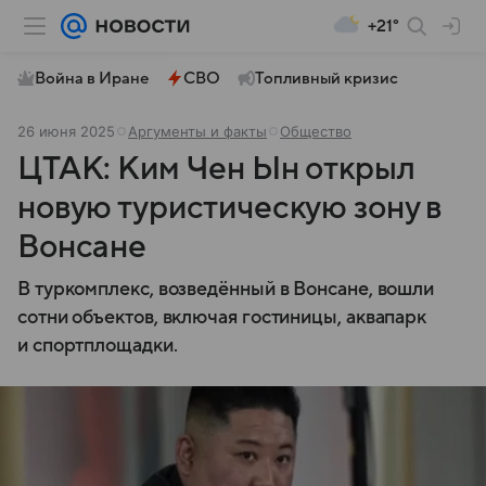
+21°
Война в Иране
СВО
Топливный кризис
26 июня 2025
Аргументы и факты
Общество
ЦТАК: Ким Чен Ын открыл
новую туристическую зону в
Вонсане
В туркомплекс, возведённый в Вонсане, вошли
сотни объектов, включая гостиницы, аквапарк
и спортплощадки.