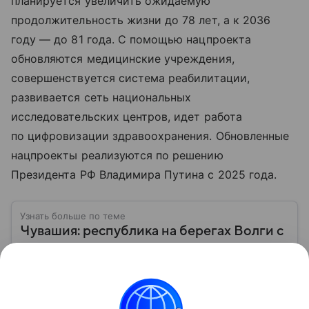
планируется увеличить ожидаемую
продолжительность жизни до 78 лет, а к 2036
году — до 81 года. С помощью нацпроекта
обновляются медицинские учреждения,
совершенствуется система реабилитации,
развивается сеть национальных
исследовательских центров, идет работа
по цифровизации здравоохранения. Обновленные
нацпроекты реализуются по решению
Президента РФ Владимира Путина с 2025 года.
Узнать больше по теме
Чувашия: республика на берегах Волги с
богатой историей и самобытной
культурой
Чувашская Республика, или Чувашия, — субъект
Российской Федерации, расположенный в центре