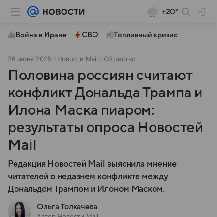
+20°
Война в Иране
СВО
Топливный кризис
26 июня 2025
Новости Mail
Общество
Половина россиян считают
конфликт Дональда Трампа и
Илона Маска пиаром:
результаты опроса Новостей
Mail
Редакция Новостей Mail выяснила мнение
читателей о недавнем конфликте между
Дональдом Трампом и Илоном Маском.
Ольга Толкачева
Автор Новости Mail