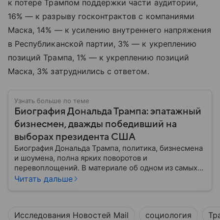
к потере Трампом поддержки части аудитории,
16% — к разрыву госконтрактов с компаниями
Маска, 14% — к усилению внутреннего напряжения
в Республиканской партии, 3% — к укреплению
позиций Трампа, 1% — к укреплению позиций
Маска, 3% затруднились с ответом.
Узнать больше по теме
Биография Дональда Трампа: эпатажный
бизнесмен, дважды победивший на
выборах президента США
Биография Дональда Трампа, политика, бизнесмена
и шоумена, полна ярких поворотов и
перевоплощений. В материале об одном из самых
эпатажных деятелей современности мы разберем
Читать дальше
историю его семьи, его детские годы, образование,
начало профессионального пути и политической
карьеры.
Исследования Новостей Mail
социология
Тр