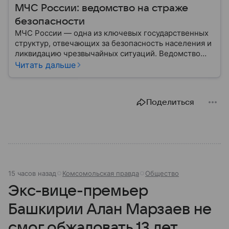
МЧС России: ведомство на страже
безопасности
МЧС России — одна из ключевых государственных
структур, отвечающих за безопасность населения и
ликвидацию чрезвычайных ситуаций. Ведомство
играет важную роль в защите граждан от
Читать дальше
природных катастроф, техногенных аварий и других
угроз. В этом материале разбираем, что
представляет собой МЧС, как оно устроено, какие
Поделиться
задачи выполняет и какую роль играет в
современной России.
15 часов назад
Комсомольская правда
Общество
Экс-вице-премьер
Башкирии Алан Марзаев не
смог обжаловать 13 лет