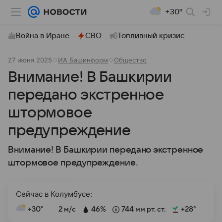
+30°
Война в Иране
СВО
Топливный кризис
27 июня 2025
ИА Башинформ
Общество
Внимание! В Башкирии
передано экстренное
штормовое
предупреждение
Внимание! В Башкирии передано экстренное
штормовое предупреждение.
Сейчас в Колумбусе:
+30°
2 м/с
46%
744 мм рт. ст.
+28°