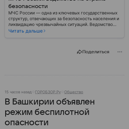
безопасности
МЧС России — одна из ключевых государственных
структур, отвечающих за безопасность населения и
ликвидацию чрезвычайных ситуаций. Ведомство
играет важную роль в защите граждан от
Читать дальше
природных катастроф, техногенных аварий и других
угроз. В этом материале разбираем, что
представляет собой МЧС, как оно устроено, какие
Поделиться
задачи выполняет и какую роль играет в
современной России.
15 часов назад
ГОРОБЗОР.Ру
Общество
В Башкирии объявлен
режим беспилотной
опасности