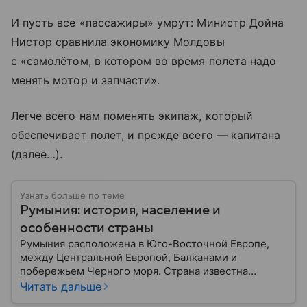
И пусть все «пассажиры» умрут: Министр Дойна
Нистор сравнила экономику Молдовы
с «самолётом, в котором во время полета надо
менять мотор и запчасти».
Легче всего нам поменять экипаж, который
обеспечивает полет, и прежде всего — капитана
(далее…).
Узнать больше по теме
Румыния: история, население и
особенности страны
Румыния расположена в Юго-Восточной Европе,
между Центральной Европой, Балканами и
побережьем Черного моря. Страна известна
богатой историей, живописными Карпатскими
Читать дальше
горами, средневековыми замками и культурным