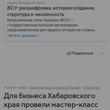
Узнать больше по теме
ВСУ: расшифровка, история создания,
структура и численность
Вооруженные силы Украины (ВСУ) —
государственная военная организация,
предназначенная для защиты интересов страны
военным путем. Была создана после
Читать дальше
провозглашения независимости Украины в 1991
году. В материале — главное по теме.
Поделиться
9 минут назад
Национальные проекты России
Общество
Для бизнеса Хабаровского
края провели мастер-класс