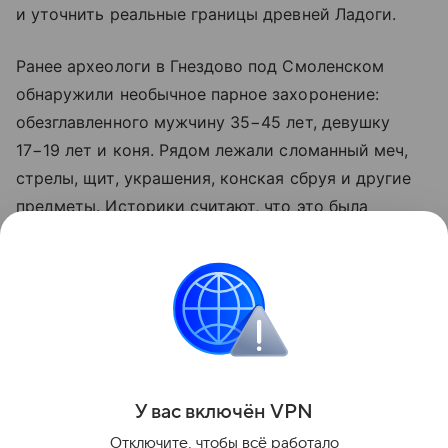
и уточнить реальные границы древней Ладоги.
Ранее археологи в Гнездово под Смоленском
обнаружили необычное парное захоронение:
обезглавленного мужчину 35−45 лет, девушку
17−19 лет и коня. Рядом лежали сломанный меч,
стрелы, щит, украшения, конская сбруя и другие
предметы. Историки считают, что это была
необычного вида казнь.
Больше актуальных событий в режиме реального
времени — читайте в разделе «Последние
новости» на Life.ru.
Поделиться
У вас включ
ён
V
P
N
Отключите, чтобы всё работало