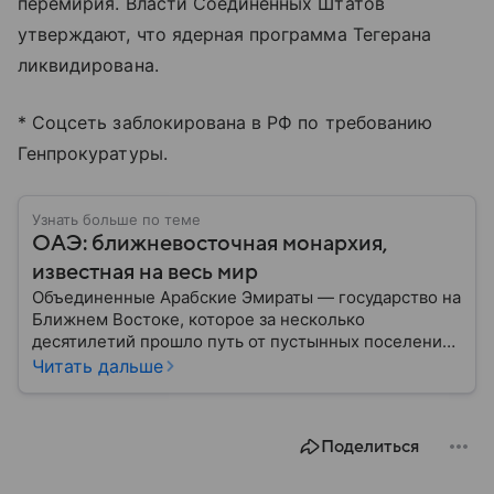
перемирия. Власти Соединённых Штатов
утверждают, что ядерная программа Тегерана
ликвидирована.
* Соцсеть заблокирована в РФ по требованию
Генпрокуратуры.
Узнать больше по теме
ОАЭ: ближневосточная монархия,
известная на весь мир
Объединенные Арабские Эмираты — государство на
Ближнем Востоке, которое за несколько
десятилетий прошло путь от пустынных поселений
до одного из самых богатых и влиятельных центров
Читать дальше
мировой экономики. Сегодня ОАЭ ассоциируются с
небоскребами, финансовыми рынками, нефтяными
доходами и международной дипломатией. В
Поделиться
материале — самое важное по теме.