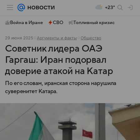
+23°
Война в Иране
СВО
Топливный кризис
29 июня 2025
Аргументы и факты
Общество
Советник лидера ОАЭ
Гаргаш: Иран подорвал
доверие атакой на Катар
По его словам, иранская сторона нарушила
суверенитет Катара.