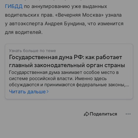
ГИБДД
по аннулированию уже выданных
водительских прав. «Вечерняя Москва» узнала
у автоэксперта Андрея Бундина, что изменится
для водителей.
Узнать больше по теме
Государственная дума РФ: как работает
главный законодательный орган страны
Государственная дума занимает особое место в
системе российской власти. Именно здесь
обсуждаются и принимаются федеральные законы,
определяющие развитие государства, экономики и
Читать дальше
социальной сферы. Через нижнюю палату
парламента проходят важнейшие решения,
затрагивающие жизнь миллионов граждан.
Поделиться
Разбираемся, как устроена Госдума, какие
полномочия она имеет и как формируется ее
состав.