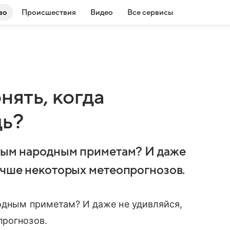
во
Происшествия
Видео
Все сервисы
нять, когда
дь?
арым народным приметам? И даже
лучше некоторых метеопрогнозов.
одным приметам? И даже не удивляйся,
прогнозов.