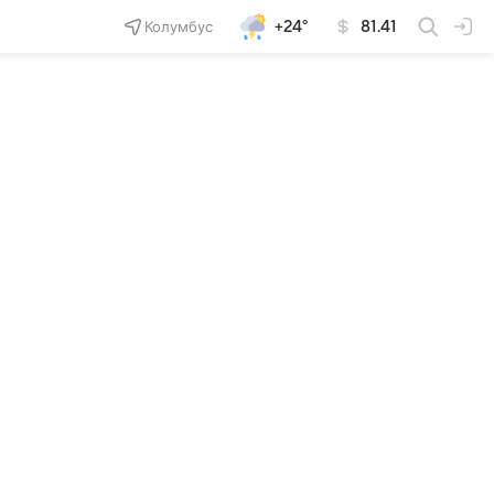
Колумбус
+24°
81.41