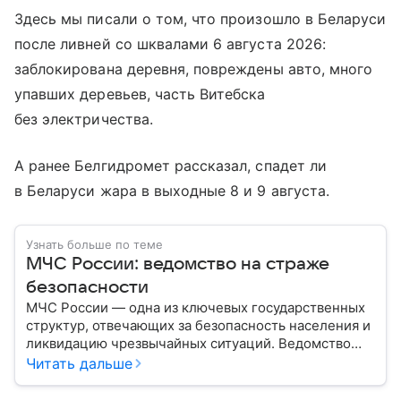
Здесь мы писали о том, что произошло в Беларуси
после ливней со шквалами 6 августа 2026:
заблокирована деревня, повреждены авто, много
упавших деревьев, часть Витебска
без электричества.
А ранее Белгидромет рассказал, спадет ли
в Беларуси жара в выходные 8 и 9 августа.
Узнать больше по теме
МЧС России: ведомство на страже
безопасности
МЧС России — одна из ключевых государственных
структур, отвечающих за безопасность населения и
ликвидацию чрезвычайных ситуаций. Ведомство
играет важную роль в защите граждан от
Читать дальше
природных катастроф, техногенных аварий и других
угроз. В этом материале разбираем, что