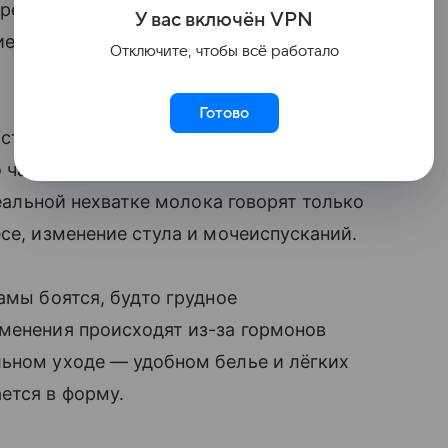
 требованию оно полностью покрывает
У вас включ
ён
V
P
N
е оправдано только при болезненных
Отключите, чтобы всё работало
Готово
стый страх: если ребёнок часто просит
ко частое прикладывание — это не только
реальной нехватке молока говорят только
се, изменение стула и мочеиспусканий.
амы боятся, будто грудное
менения происходят из-за гормонов
льном уходе — удобном белье и лёгких
ется в форму.