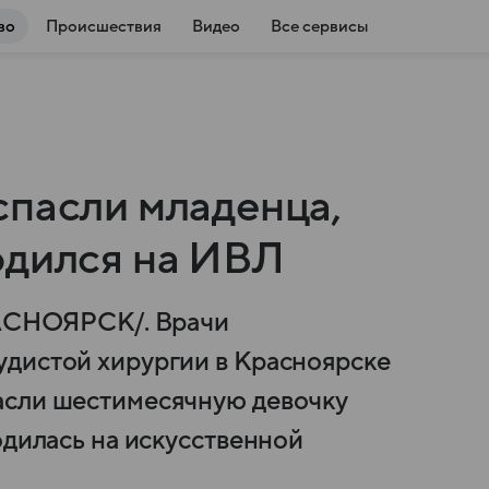
во
Происшествия
Видео
Все сервисы
спасли младенца,
одился на ИВЛ
СНОЯРСК/. Врачи
удистой хирургии в Красноярске
асли шестимесячную девочку
одилась на искусственной