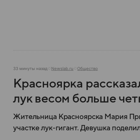
33 минуты назад
Newslab.ru
Общество
Красноярка рассказал
лук весом больше че
Жительница Красноярска Мария При
участке лук-гигант. Девушка поделила