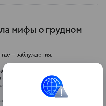
ла мифы о грудном
а где — заблуждения.
ы им. М. А. Подгорбунского Анастасия
 о грудном вскармливании и рассказала,
сообщают VSE42.RU.
паивать водой, но грудное молоко