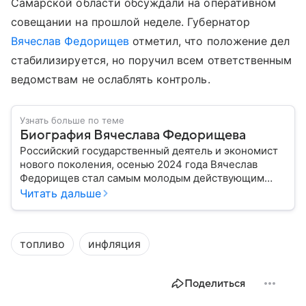
Самарской области обсуждали на оперативном
совещании на прошлой неделе. Губернатор
Вячеслав Федорищев
отметил, что положение дел
стабилизируется, но поручил всем ответственным
ведомствам не ослаблять контроль.
Узнать больше по теме
Биография Вячеслава Федорищева
Российский государственный деятель и экономист
нового поколения, осенью 2024 года Вячеслав
Федорищев стал самым молодым действующим
главой субъекта в РФ. Возглавивший Самарскую
Читать дальше
область чиновник часто попадает в СМИ: собрали
главное из его биографии.
топливо
инфляция
Поделиться