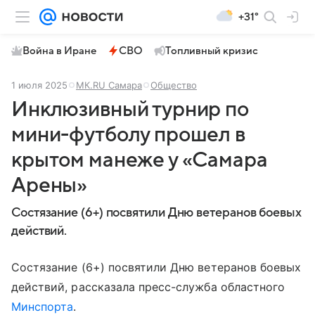
+31°
Война в Иране
СВО
Топливный кризис
1 июля 2025
МК.RU Самара
Общество
Инклюзивный турнир по
мини-футболу прошел в
крытом манеже у «Самара
Арены»
Состязание (6+) посвятили Дню ветеранов боевых
действий.
Состязание (6+) посвятили Дню ветеранов боевых
действий, рассказала пресс-служба областного
Минспорта
.