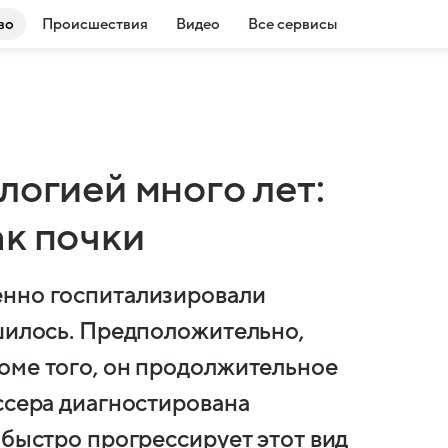
во
Происшествия
Видео
Все сервисы
логией много лет:
ак почки
енно госпитализировали
дшилось. Предположительно,
оме того, он продолжительное
ссера диагностирована
 быстро прогрессирует этот вид