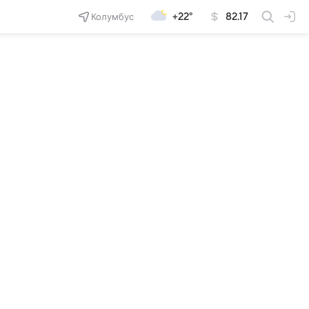
Колумбус
+22°
82.17