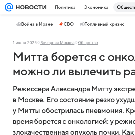
Политика
Экономика
Общест
Война в Иране
СВО
Топливный кризис
1 июля 2025
Вечерняя Москва
Общество
Митта борется с онко
можно ли вылечить р
Режиссера Александра Митту экстр
в Москве. Его состояние резко уху
у Митты обострилась пневмония. Кр
время борется с онкологией: у режи
злокачественная опухоль почки. Как