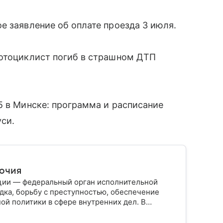
е заявление об оплате проезда 3 июля.
мотоциклист погиб в страшном ДТП
5 в Минске: программа и расписание
си.
мочия
ции — федеральный орган исполнительной
дка, борьбу с преступностью, обеспечение
ой политики в сфере внутренних дел. В
ии, какие задачи выполняет министерство, как
о и какие полномочия оно имеет.