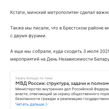
Кстати, минский метрополитен сделал важно
Также мы писали, что в Брестском районе 
с двумя фурами.
А еще мы собрали, куда сходить 3 июля 202
мероприятий на День Независимости Белару
Узнать больше по теме
МВД России: структура, задачи и полно
Министерство внутренних дел Российской Федера
власти, отвечающий за охрану общественного поря
безопасности граждан и реализацию государственн
материале рассказываем, чем занимается МВД Росс
Читать дальше
устроена его структура, кто возглавляет ведомств