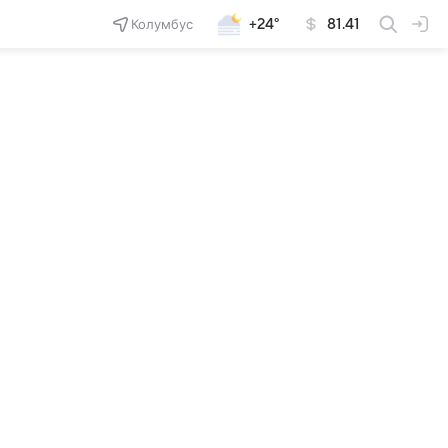
Колумбус
+24°
81.41