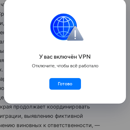
 что на 53,3% больше,
 Среди выявленных преступлений 29
и, еще 299 — с фиктивной регистрацией
шений прокуроры совместно
али 3 740 рейдов. Проверки прошли
ых объектах, 302 объектах торговли, 49
У вас включ
ён
V
P
N
яйственных объектах, 12 объектах
Отключите, чтобы всё работало
. По итогам рейдов выявили 4 044
арегистрирован 241 материал
Готово
ной миграции. За пределы России
е 63 человека депортировали в страны
 края продолжает координировать
миграции, выявлению фиктивной
чению виновных к ответственности, —