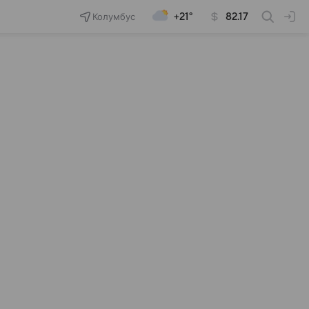
Колумбус
+21°
82.17