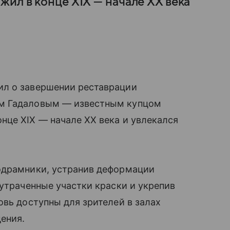
ил в конце XIX — начале XX века
ил о завершении реставрации
ем Гадаловым — известным купцом
нце XIX — начале XX века и увлекался
одрамники, устранив деформации
 утраченные участки краски и укрепив
овь доступны для зрителей в залах
дения.