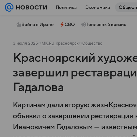
Политика
Экономика
Общест
Война в Иране
СВО
Топливный кризис
3 июля 2025
МК.RU Красноярск
Общество
Красноярский худож
завершил реставраци
Гадалова
Картинам дали вторую жизнКрасноя
объявил о завершении реставрации
Ивановичем Гадаловым — известным