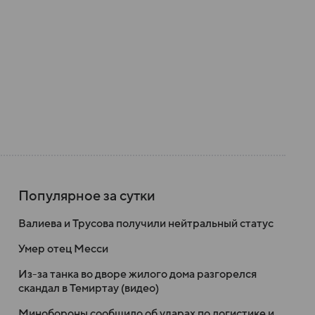
Популярное за сутки
Валиева и Трусова получили нейтральный статус
Умер отец Месси
Из-за танка во дворе жилого дома разгорелся
скандал в Темиртау (видео)
Минобороны сообщило об ударах по логистике и