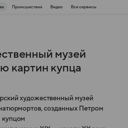
во
Происшествия
Видео
Все сервисы
ественный музей
ю картин купца
рский художественный музей
 натюрмортов, созданных Петром
 купцом