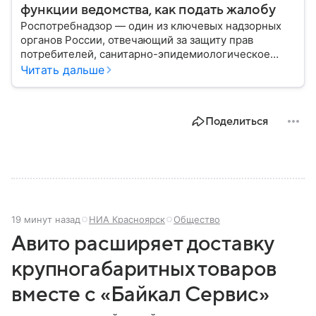
функции ведомства, как подать жалобу
Роспотребнадзор — один из ключевых надзорных
органов России, отвечающий за защиту прав
потребителей, санитарно-эпидемиологическое
благополучие населения и контроль соблюдения
Читать дальше
санитарных норм. В материале рассказываем, как
появилось ведомство, чем оно занимается и кто
руководит им сегодня.
Поделиться
19 минут назад
НИА Красноярск
Общество
Авито расширяет доставку
крупногабаритных товаров
вместе с «Байкал Сервис»