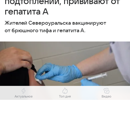
подтоплений, прививают от
гепатита А
Жителей Североуральска вакцинируют
от брюшного тифа и гепатита А.
Актуальное
Топ дня
Видео
Выберите комментарий
Выберите комментарий
Выберите комментарий
Источник:
Комсомольская правда
Информация полезная и актуальная
Информация полезная и актуальная
Информация полезная и актуальная