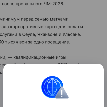
к после провального ЧМ-2026.
к минимум перед семью матчами
вала корпоративные карты для оплаты
лугами в Сеуле, Чханвоне и Ульсане.
0 тысяч вон за одно посещение.
тики, — квалификационные игры
еча с Кувейтом в феврале 2012 года),
а в Лондоне и товарищеские встречи.