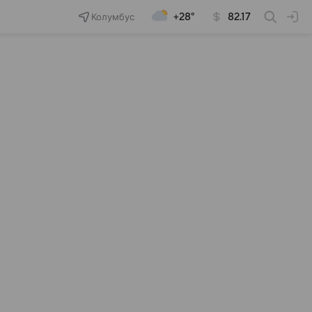
Колумбус
+28°
82.17