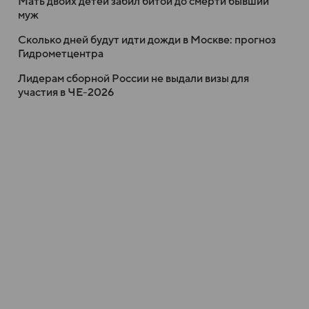
Мать двоих детей забил битой до смерти бывший
муж
Сколько дней будут идти дожди в Москве: прогноз
Гидрометцентра
Лидерам сборной России не выдали визы для
участия в ЧЕ-2026