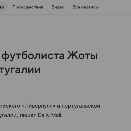
во
Происшествия
Видео
Все сервисы
 футболиста Жоты
тугалии
ийского «Ливерпуля» и португальской
алии, пишет Daily Mail.