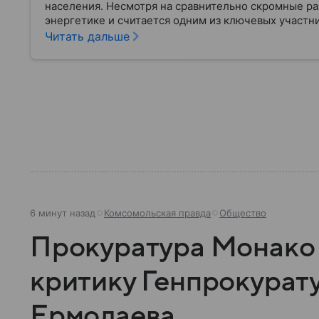
населения. Несмотря на сравнительно скромные ра
энергетике и считается одним из ключевых участ
Востоке. В материале — главное об этом государст
Читать дальше
6 минут назад
Комсомольская правда
Общество
Прокуратура Монако 
критику Генпрокурат
Ермолаева