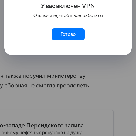
У вас включ
ён
V
P
N
Отключите, чтобы всё работало
Готово
н также поручил министерству
му сборная не смогла преодолеть
ро-западе Персидского залива
о объему нефтяных ресурсов на душу