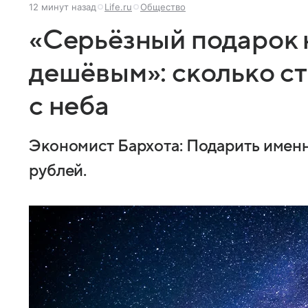
12 минут назад
Life.ru
Общество
«Серьёзный подарок 
дешёвым»: сколько ст
с неба
Экономист Бархота: Подарить именн
рублей.