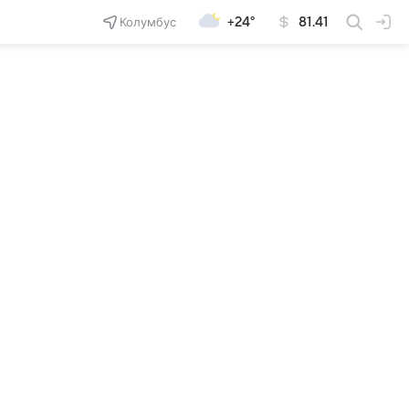
Колумбус
+24°
81.41