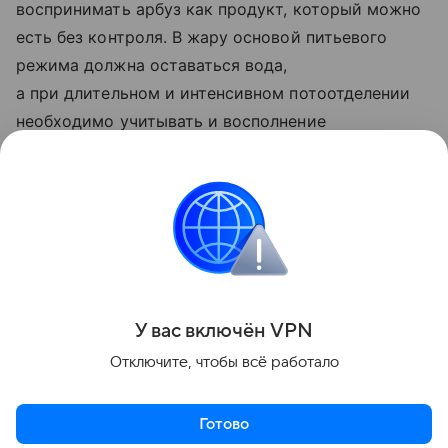
воспринимать арбуз как продукт, который можно
есть без контроля. В жару основой питьевого
режима должна оставаться вода,
а при длительном и интенсивном потоотделении
необходимо учитывать и восполнение
электролитов. Всемирная организация
здравоохранения относит арбуз к продуктам,
которые могут дополнять питьевой режим,
но не предлагает заменять им воду», — сказала
она.
Поделиться
У вас включ
ён
V
P
N
Отключите, чтобы всё работало
Готово