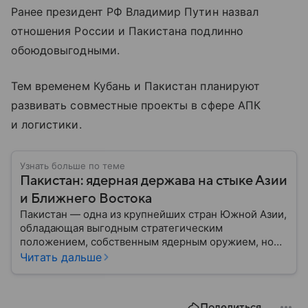
Ранее президент РФ Владимир Путин назвал
отношения России и Пакистана подлинно
обоюдовыгодными.
Тем временем Кубань и Пакистан планируют
развивать совместные проекты в сфере АПК
и логистики.
Узнать больше по теме
Пакистан: ядерная держава на стыке Азии
и Ближнего Востока
Пакистан — одна из крупнейших стран Южной Азии,
обладающая выгодным стратегическим
положением, собственным ядерным оружием, но
сложной внутренней и внешнеполитической
Читать дальше
повесткой. Государство играет важную роль в
региональной безопасности и соперничает с
ближайшим соседом — Индией.
Поделиться