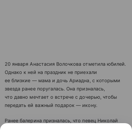
20 января Анастасия Волочкова отметила юбилей.
Однако к ней на праздник не приехали
ее близкие — мама и дочь Ариадна, с которыми
звезда ранее поругалась. Она призналась,
что давно мечтает о встрече с дочерью, чтобы
передать ей важный подарок — икону.
Ранее балерина призналась, что певец Николай
Басков помогал ей в воспитании дочери Ариадны,