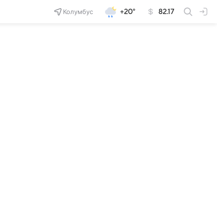
Колумбус
+20°
82.17