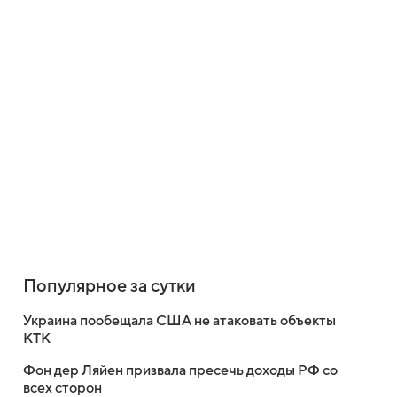
Популярное за сутки
Украина пообещала США не атаковать объекты
КТК
Фон дер Ляйен призвала пресечь доходы РФ со
всех сторон