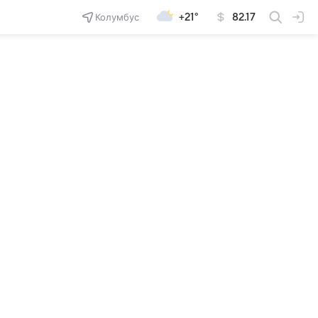
Колумбус
+21°
82.17