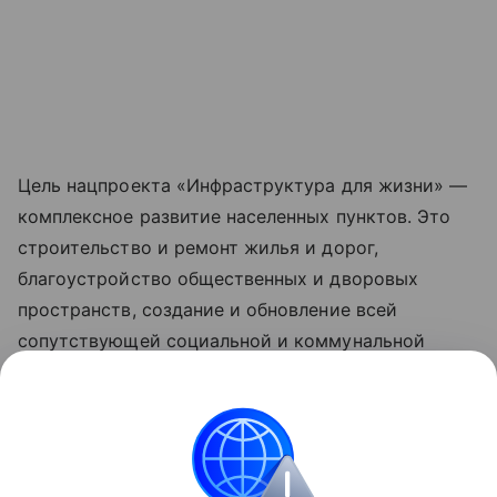
Цель нацпроекта «Инфраструктура для жизни» —
комплексное развитие населенных пунктов. Это
строительство и ремонт жилья и дорог,
благоустройство общественных и дворовых
пространств, создание и обновление всей
сопутствующей социальной и коммунальной
инфраструктуры, рост числа комфортных
маршрутов общественного транспорта за счет
обновления его подвижного состава. Обновленные
нацпроекты реализуются по решению
Президента РФ Владимира Путина с 2025 года.