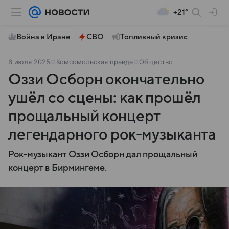
+21°
Война в Иране
СВО
Топливный кризис
6 июля 2025
Комсомольская правда
Общество
Оззи Осборн окончательно
ушёл со сцены: как прошёл
прощальный концерт
легендарного рок-музыканта
Рок-музыкант Оззи Осборн дал прощальный
концерт в Бирмингеме.