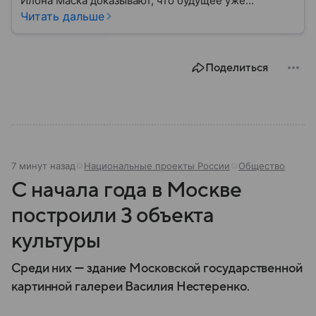
Илона Маска доказывают, что будущее уже
наступило. Собрали главное из биографии
Читать дальше
известного изобретателя и одного из богатейших
людей мира.
Поделиться
7 минут назад
Национальные проекты России
Общество
С начала года в Москве
построили 3 объекта
культуры
Среди них — здание Московской государственной
картинной галереи Василия Нестеренко.