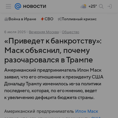
+25°
Война в Иране
СВО
Топливный кризис
6 июля 2025
Вечерняя Москва
Общество
«Приведет к банкротству»:
Маск объяснил, почему
разочаровался в Трампе
Американский предприниматель Илон Маск
заявил, что его отношение к президенту США
Дональду Трампу изменилось из-за политики
последнего, которая, по его мнению, ведет
к увеличению дефицита бюджета страны.
Американский предприниматель
Илон Маск