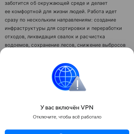
заботится об окружающей среде и делает
ее комфортной для жизни людей. Работа идет
сразу по нескольким направлениям: создание
инфраструктуры для сортировки и переработки
отходов, ликвидация свалок и расчистка
водоемов, сохранение лесов, снижение выбросов
в атмосферу, развитие экологического туризма
и сбережение биологического разнообразия.
Обновленные нацпроекты реализуются
по решению Президента РФ Владимира Путина
с 2025 года.
Поделиться
У вас включ
ён
V
P
N
Отключите, чтобы всё работало