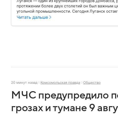
Луганск — один из крупнейших городов Донбасса, 
протяжении более двух столетий он был важным ц
угольной промышленности. Сегодня Луганск остает
история которого тесно связана с развитием про
Читать дальше
десятилетий — собрали главное о нем.
20 минут назад
Комсомольская правда
Общество
МЧС предупредило пе
грозах и тумане 9 авг