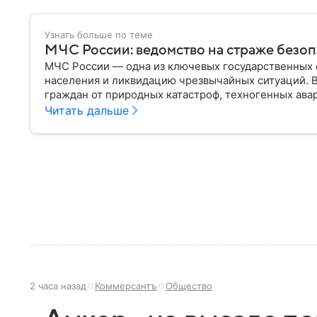
Узнать больше по теме
МЧС России: ведомство на страже безо
МЧС России — одна из ключевых государственных 
населения и ликвидацию чрезвычайных ситуаций. 
граждан от природных катастроф, техногенных авар
разбираем, что представляет собой МЧС, как оно у
Читать дальше
играет в современной России.
2 часа назад
Коммерсантъ
Общество