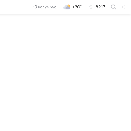
Колумбус
+30°
82.17