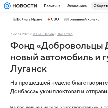
Политика
Экономика
Общест
Война в Иране
СВО
Топливный кризис
7 июля 2025
МК.RU Пермь
Общество
Фонд «Добровольцы 
новый автомобиль и г
Луганск
На прошедшей неделе благотворит
Донбасса» укомплектовал и отправи
На прошедшей неделе благотворительный ф