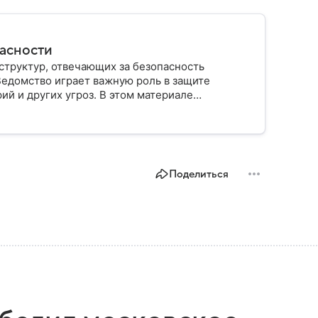
пасности
структур, отвечающих за безопасность
Ведомство играет важную роль в защите
ий и других угроз. В этом материале
строено, какие задачи выполняет и какую роль
Поделиться