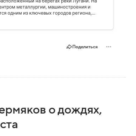
расположенный на берегах реки Лугани. На
ентром металлургии, машиностроения и
ся одним из ключевых городов региона,
мышленности и событиями последних
Поделиться
рмяков о дождях,
уста