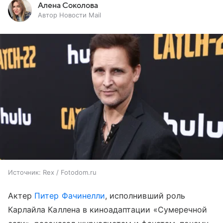
Алена Соколова
Автор Новости Mail
Источник:
Rex / Fotodom.ru
Актер
Питер Фачинелли
, исполнивший роль
Карлайла Каллена в киноадаптации «Сумеречной