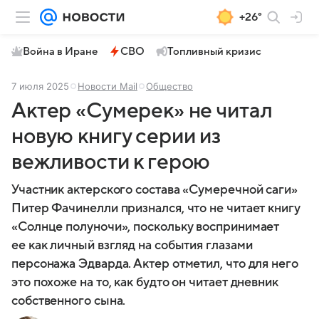
+26°
Война в Иране
СВО
Топливный кризис
7 июля 2025
Новости Mail
Общество
Актер «Сумерек» не читал
новую книгу серии из
вежливости к герою
Участник актерского состава «Сумеречной саги»
Питер Фачинелли признался, что не читает книгу
«Солнце полуночи», поскольку воспринимает
ее как личный взгляд на события глазами
персонажа Эдварда. Актер отметил, что для него
это похоже на то, как будто он читает дневник
собственного сына.