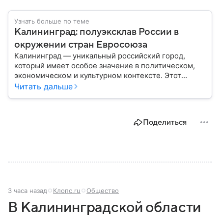
Узнать больше по теме
Калининград: полуэксклав России в
окружении стран Евросоюза
Калининград — уникальный российский город,
который имеет особое значение в политическом,
экономическом и культурном контексте. Этот
город, расположенный в самом сердце Европы,
Читать дальше
остается частью России — эксклавом, отделенным
от основной территории страны. В материале —
главное об этом населенном пункте.
Поделиться
3 часа назад
Клопс.ru
Общество
В Калининградской области