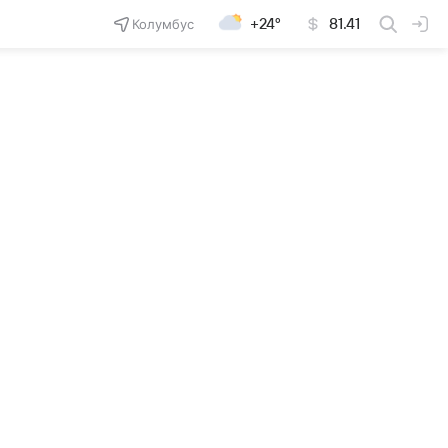
Колумбус
+24°
81.41