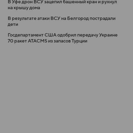
В Уфе дрон ВСУ зацепил башенный кран и рухнул
на крышу дома
В результате атаки ВСУ на Белгород пострадали
дети
Госдепартамент США одобрил передачу Украине
70 ракет ATACMS из запасов Турции