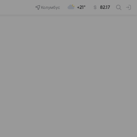
Колумбус
+21°
82.17