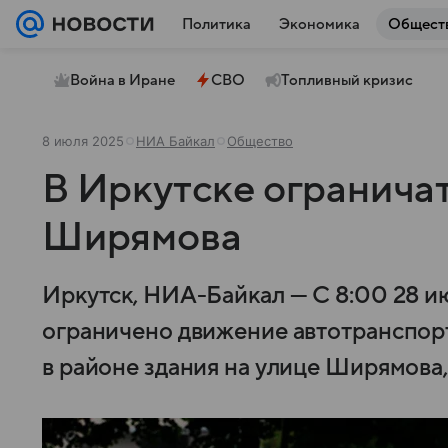
Политика
Экономика
Общест
Война в Иране
СВО
Топливный кризис
8 июля 2025
НИА Байкал
Общество
В Иркутске огранича
Ширямова
Иркутск, НИА-Байкал — С 8:00 28 и
ограничено движение автотранспор
в районе здания на улице Ширямова,