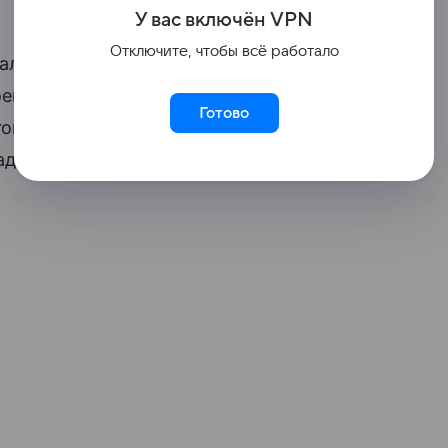
У вас включ
ён
V
P
N
Отключите, чтобы всё работало
 реализуются мероприятия по газификации
оекта «Чистый воздух», который входит
Готово
ополучие». С января 2026 года
адение.