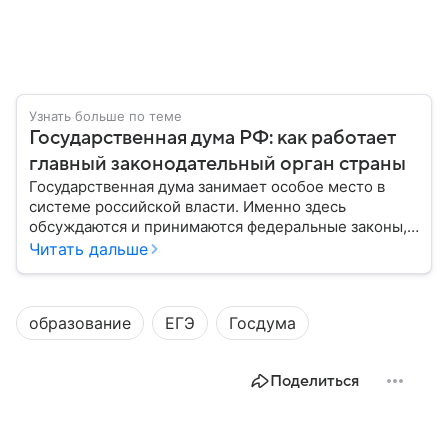
Узнать больше по теме
Государственная дума РФ: как работает
главный законодательный орган страны
Государственная дума занимает особое место в
системе российской власти. Именно здесь
обсуждаются и принимаются федеральные законы,
определяющие развитие государства, экономики и
Читать дальше
социальной сферы. Через нижнюю палату
парламента проходят важнейшие решения,
затрагивающие жизнь миллионов граждан.
образование
ЕГЭ
Госдума
Разбираемся, как устроена Госдума, какие
полномочия она имеет и как формируется ее
состав.
Поделиться