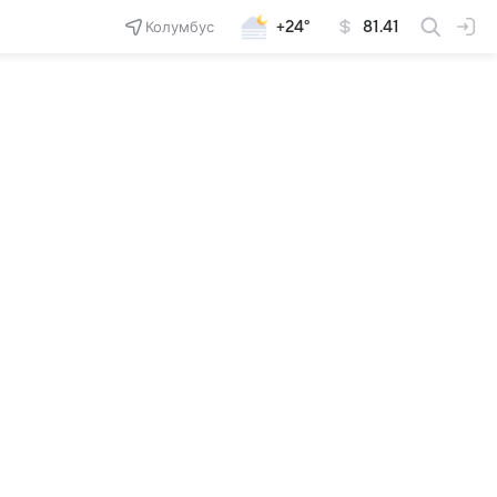
Колумбус
+24°
81.41