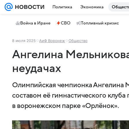
Политика
Экономика
Общест
Война в Иране
СВО
Топливный кризис
8 июля 2025
АиФ Воронеж
Общество
Ангелина Мельникова
неудачах
Олимпийская чемпионка Ангелина М
составом её гимнастического клуба
в воронежском парке «Орлёнок».