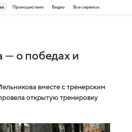
во
Происшествия
Видео
Все сервисы
 — о победах и
ельникова вместе с тренерским
 провела открытую тренировку