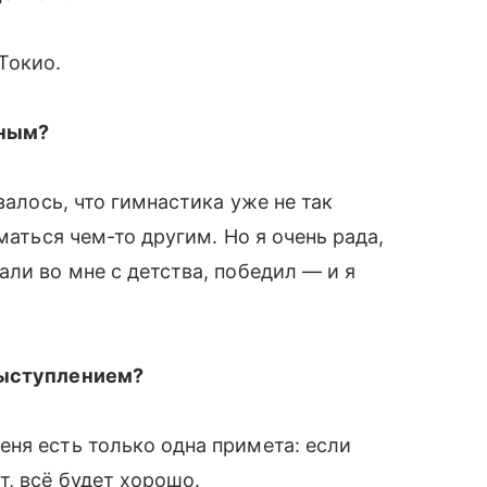
Токио.
дным?
залось, что гимнастика уже не так
маться чем-то другим. Но я очень рада,
ли во мне с детства, победил — и я
выступлением?
ня есть только одна примета: если
, всё будет хорошо.